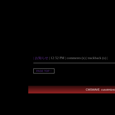
|
お知らせ
| 12:52 PM | comments (x) | trackback (x) |
PAGE TOP ↑
CMSWAVE
cusotmiz