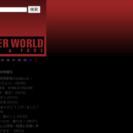
25
26
27
28
29
30
31
NTRIES
時間変更のお知らせ～
6/12より～ (06/02)
DER WORLD ONLINE
P 復活！ (04/30)
リ (02/13)
吉 (02/05)
25ありがとうございました！
30)
髪のこと (10/31)
ーの力、髪の力！ (08/27)
んな現場～残暑お見舞い申
ます～ (08/22)