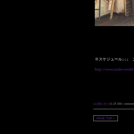
※スケジュール↓↓↓ 
http://www.under-world
|
お知らせ
| 11:24 AM | comments 
PAGE TOP ↑