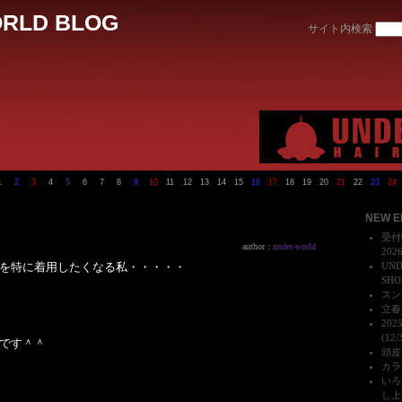
RLD BLOG
サイト内検索
1
2
3
4
5
6
7
8
9
10
11
12
13
14
15
16
17
18
19
20
21
22
23
24
NEW E
受付
author :
under-world
202
を特に着用したくなる私・・・・・
UN
SHO
スンダ
立春大
20
(12/
です＾＾
頭皮、
カラ
いろ
し上げ