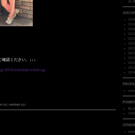
具 (
ARCHI
202
202
202
202
202
202
202
202
202
ご確認ください。↓↓↓
202
202
.jp/2010/schedule/sche6.cgi
202
PROFI
unde
POWER
(x) | trackback (x) |
BLO
CM
OTHE
adm