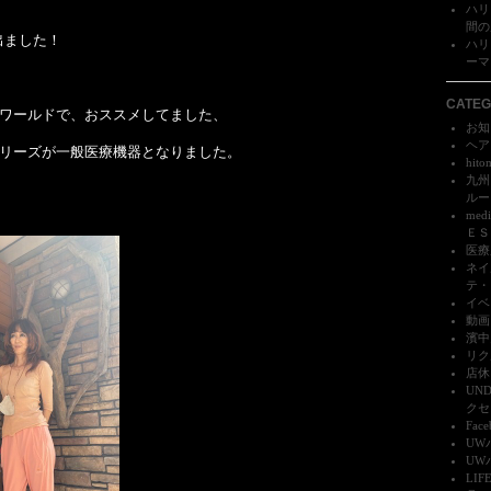
ハリ
間の成
 出ました！
ハリ
ーマ）
CATEG
ワールドで、おススメしてました、
お知ら
ヘア
リーズが一般医療機器となりました。
hito
九州
ルーク
me
ＥＳＳ
医療
ネイ
テ・
イベ
動画 
濱中
リク
店休日
UN
クセス
Face
UW
UW
LI