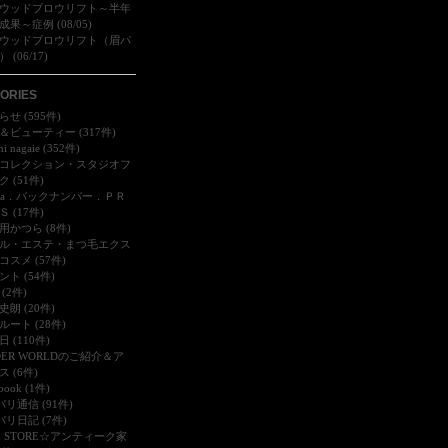
ウッドブロウリフト～半年
果～症例 (08/05)
ウッドブロウリフト（眉パ
 (06/17)
ORIES
せ (595件)
＆ビューティー (317件)
mi nagaie (352件)
コレクション・スタジオフ
 (51件)
dia．バックナンバー．ＰＲ
 (17件)
用かつら (8件)
ル・エステ・まつ毛エクス
コスメ (57件)
ント (54件)
(2件)
史朗 (20件)
ルート (28件)
 (110件)
DER WORLDのご紹介＆ア
 (6件)
book (1件)
パリ通信 (91件)
パリ日記 (7件)
FE STORE☆アンティーク家