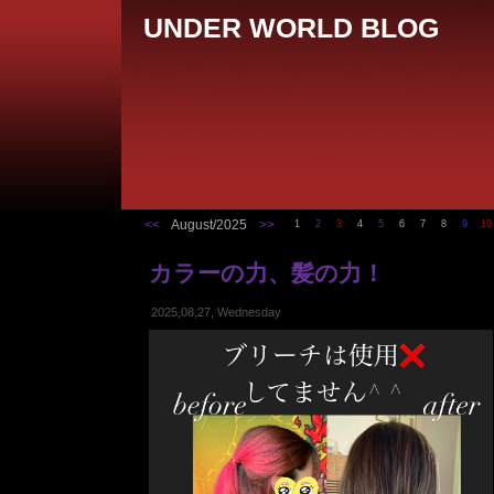
UNDER WORLD BLOG
<<
August/2025
>>
1
2
3
4
5
6
7
8
9
10
カラーの力、髪の力！
2025,08,27, Wednesday