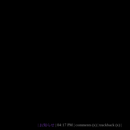
|
お知らせ
| 04:17 PM | comments (x) | trackback (x) |