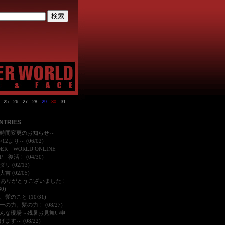
25
26
27
28
29
30
31
NTRIES
時間変更のお知らせ～
6/12より～ (06/02)
DER WORLD ONLINE
P 復活！ (04/30)
リ (02/13)
吉 (02/05)
25ありがとうございました！
30)
髪のこと (10/31)
ーの力、髪の力！ (08/27)
んな現場～残暑お見舞い申
ます～ (08/22)