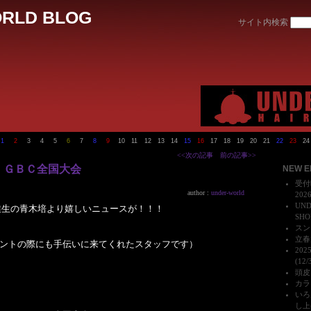
RLD BLOG
サイト内検索
1
2
3
4
5
6
7
8
9
10
11
12
13
14
15
16
17
18
19
20
21
22
23
24
<<次の記事
前の記事>>
 ＧＢＣ全国大会
NEW E
受付
author :
under-world
202
UN
D卒業生の青木培より嬉しいニュースが！！！
SHO
スンダ
立春大
ントの際にも手伝いに来てくれたスタッフです）
20
(12/
頭皮、
カラ
いろ
し上げ