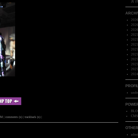
具 (
ARCHI
202
202
202
202
202
202
202
202
202
202
202
202
PROFI
unde
POWER
BLO
CM
M | comments (x) | trackback (x) |
OTHE
adm