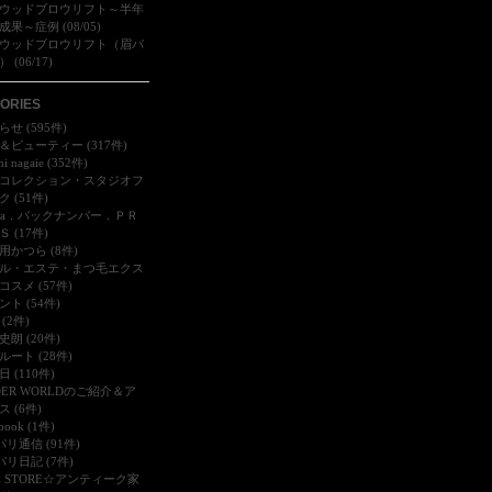
ウッドブロウリフト～半年
果～症例 (08/05)
ウッドブロウリフト（眉パ
 (06/17)
ORIES
せ (595件)
＆ビューティー (317件)
mi nagaie (352件)
コレクション・スタジオフ
 (51件)
dia．バックナンバー．ＰＲ
 (17件)
用かつら (8件)
ル・エステ・まつ毛エクス
コスメ (57件)
ント (54件)
(2件)
史朗 (20件)
ルート (28件)
 (110件)
DER WORLDのご紹介＆ア
 (6件)
book (1件)
パリ通信 (91件)
パリ日記 (7件)
FE STORE☆アンティーク家