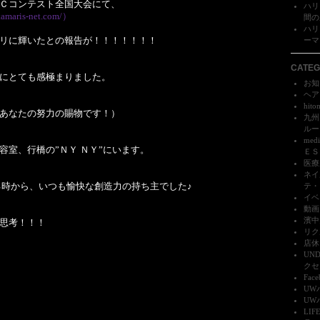
Ｃコンテスト全国大会にて、
ハリ
tamaris-net.com/）
間の成
ハリ
リに輝いたとの報告が！！！！！！！
ーマ）
CATEG
にとても感極まりました。
お知ら
ヘア
hito
あなたの努力の賜物です！）
九州
ルーク
me
容室、行橋の”ＮＹ ＮＹ”にいます。
ＥＳＳ
医療
ネイ
にいる時から、いつも愉快な創造力の持ち主でした♪
テ・
イベ
動画 
濱中
思考！！！
リク
店休日
UN
クセス
Face
UW
UW
LI