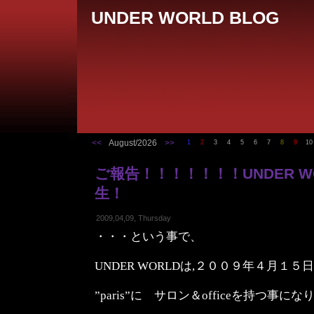
UNDER WORLD BLOG
<<
August/2026
>>
1
2
3
4
5
6
7
8
9
10
ご報告！！！！！！！UNDER WOR
生！
2009,04,09, Thursday
・・・という事で、
UNDER WORLDは,２００９年４月１５
”paris”に サロン＆officeを持つ事に