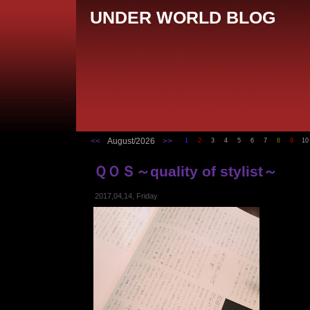
UNDER WORLD BLOG
<<
August/2026
>>
1
2
3
4
5
6
7
8
9
10
ＱＯＳ～quality of stylist～
2017,04,14, Friday