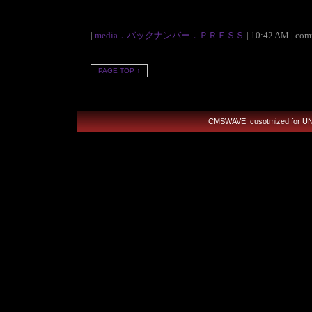
|
media．バックナンバー．ＰＲＥＳＳ
| 10:42 AM | comm
PAGE TOP ↑
CMSWAVE
cusotmized for 