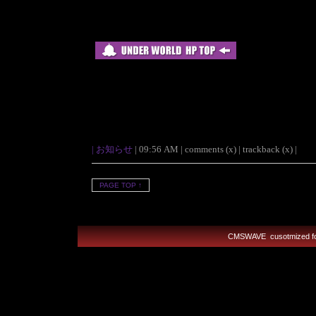
|
お知らせ
| 09:56 AM | comments (x) | trackback (x) |
PAGE TOP ↑
CMSWAVE
cusotmized